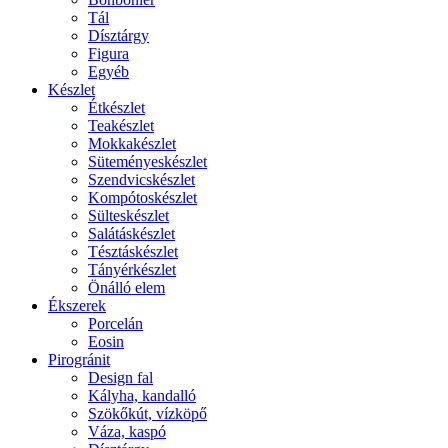
Tál
Dísztárgy
Figura
Egyéb
Készlet
Étkészlet
Teakészlet
Mokkakészlet
Süteményeskészlet
Szendvicskészlet
Kompótoskészlet
Sülteskészlet
Salátáskészlet
Tésztáskészlet
Tányérkészlet
Önálló elem
Ékszerek
Porcelán
Eosin
Pirogránit
Design fal
Kályha, kandalló
Szökőkút, vízköpő
Váza, kaspó