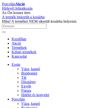
Porcelán
Akció
Hírlevél feliratkozás
Az Ön kosara üres
A termék bekerült a kosárba
Hiba! A terméket NEM sikerült kosárba helyezni.
Kezdőlap
Akció
Termékek
Kifutó termékek
Kapcsolat
Eosin
Váza, kaspó
Bonbonier
Tál
Dísztárgy
Egyéb
Figura
Hitélet és kegyelet
Porcelán
Váza, kaspó
Bonbonier